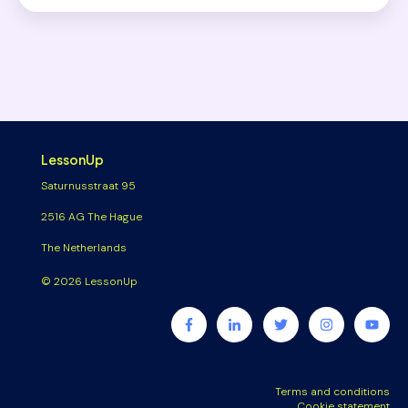
LessonUp
Saturnusstraat 95
2516 AG The Hague
The Netherlands
© 2026 LessonUp
Terms and conditions
Cookie statement