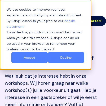
We use cookies to improve your user
experience and offer you personalised content.
Get started
By using LessonUp you agree to our
cookie
statement.
If you decline, your information won’t be tracked
when you visit this website. A single cookie will
be used in your browser to remember your
preference not to be tracked.
Aanvraagformulier workshop of
Accept
Decline
gastspreker
Wat leuk dat je interesse hebt in onze
workshops. Wij horen graag naar welke
workshop(s) jullie voorkeur uit gaat. Heb je
interesse in een gastspreker of wil je eerst
meer informatie ontvangen? Vul het